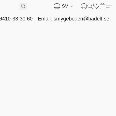
SV
46410-33 30 60
Email: smygeboden@badelt.se