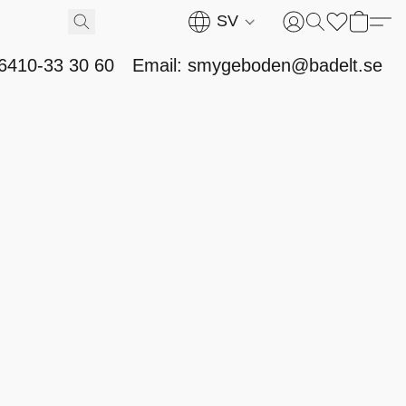
SV
46410-33 30 60
Email: smygeboden@badelt.se