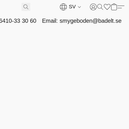
SV
46410-33 30 60
Email: smygeboden@badelt.se