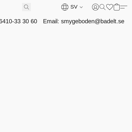
SV
46410-33 30 60
Email: smygeboden@badelt.se