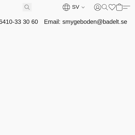
SV
46410-33 30 60
Email: smygeboden@badelt.se