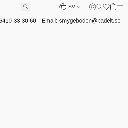
SV
46410-33 30 60
Email: smygeboden@badelt.se