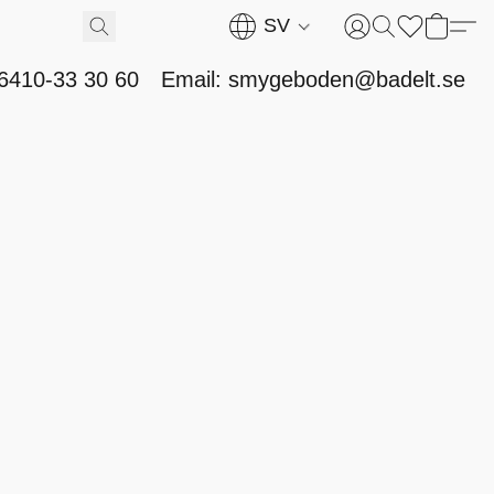
SV
46410-33 30 60
Email: smygeboden@badelt.se