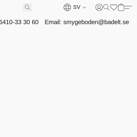
SV
46410-33 30 60
Email: smygeboden@badelt.se