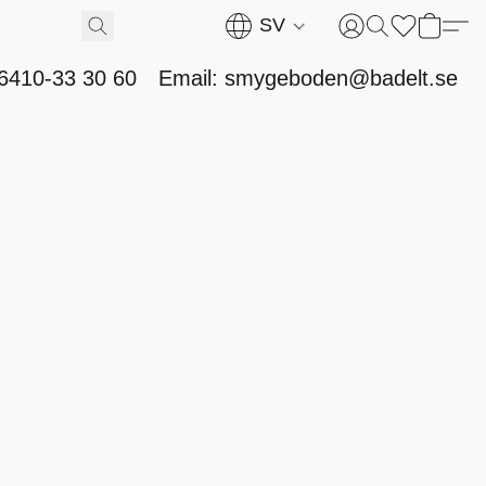
SV
46410-33 30 60
Email: smygeboden@badelt.se