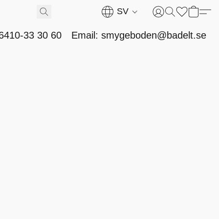
SV
46410-33 30 60
Email: smygeboden@badelt.se