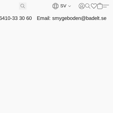
SV
46410-33 30 60
Email: smygeboden@badelt.se