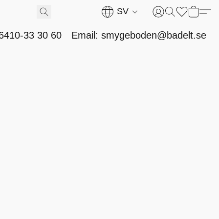
SV
46410-33 30 60
Email: smygeboden@badelt.se